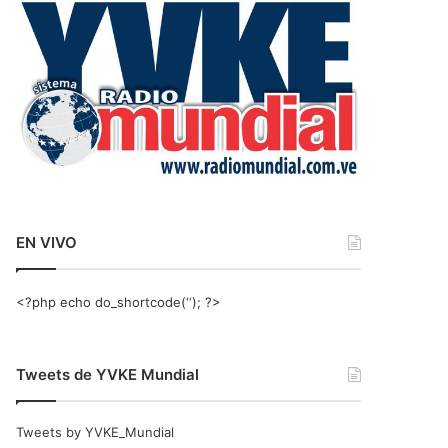
r
:
EN VIVO
<?php echo do_shortcode(‘‘); ?>
Tweets de YVKE Mundial
Tweets by YVKE_Mundial