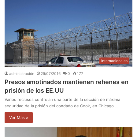
Internacionales
administración
29/07/2016
0
177
Presos amotinados mantienen rehenes en
prisión de los EE.UU
Varios reclusos controlan una parte de la sección de máxima
seguridad de la prisión del condado de Cook, en Chicago.…
Ver Mas »