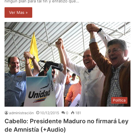
ningún plan para tal fin y enfatizó que…
Ver Mas »
Política
administración
10/12/2015
0
181
Cabello: Presidente Maduro no firmará Ley
de Amnistía (+Audio)