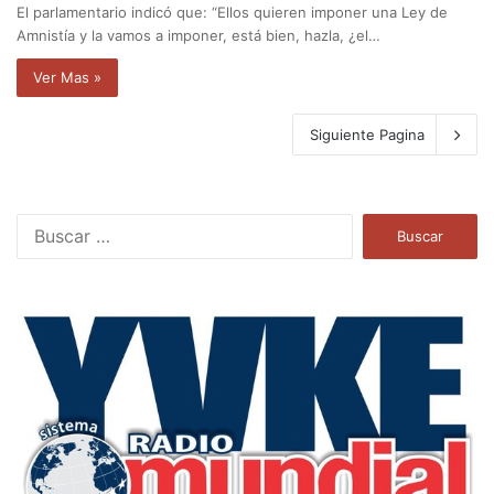
El parlamentario indicó que: “Ellos quieren imponer una Ley de
Amnistía y la vamos a imponer, está bien, hazla, ¿el…
Ver Mas »
Siguiente Pagina
B
u
s
c
a
r
: