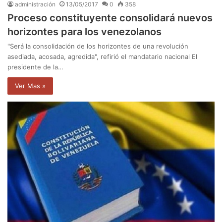
administración
13/05/2017
0
358
Proceso constituyente consolidará nuevos
horizontes para los venezolanos
"Será la consolidación de los horizontes de una revolución
asediada, acosada, agredida", refirió el mandatario nacional El
presidente de la…
Ver Mas »