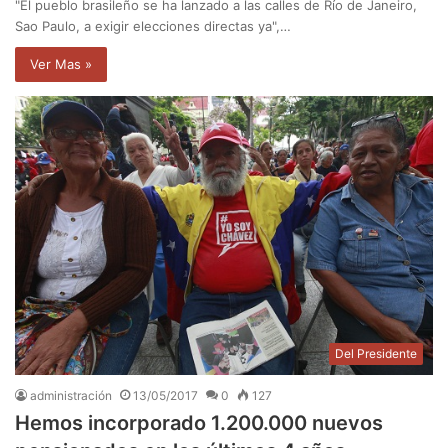
"El pueblo brasileño se ha lanzado a las calles de Río de Janeiro,
Sao Paulo, a exigir elecciones directas ya",…
Ver Mas »
Del Presidente
administración
13/05/2017
0
127
Hemos incorporado 1.200.000 nuevos