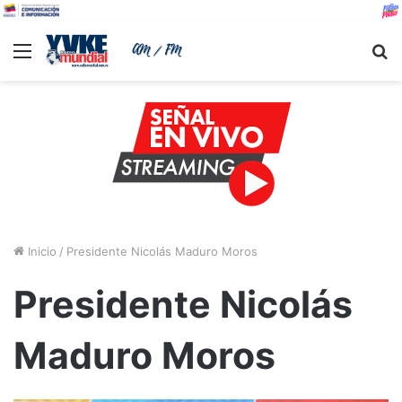
Menu
B
Inicio
/
Presidente Nicolás Maduro Moros
Presidente Nicolás
Maduro Moros