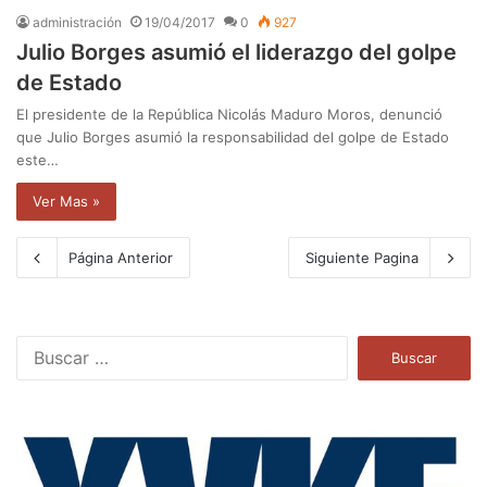
administración
19/04/2017
0
927
Julio Borges asumió el liderazgo del golpe
de Estado
El presidente de la República Nicolás Maduro Moros, denunció
que Julio Borges asumió la responsabilidad del golpe de Estado
este…
Ver Mas »
Página Anterior
Siguiente Pagina
B
u
s
c
a
r
: