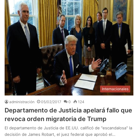
Internacionales
administración
05/02/2017
0
124
Departamento de Justicia apelará fallo que
revoca orden migratoria de Trump
El departamento de Justicia de EE.UU. calificó de "escandalosa" la
decisión de James Robart, el juez federal que aprobó el…