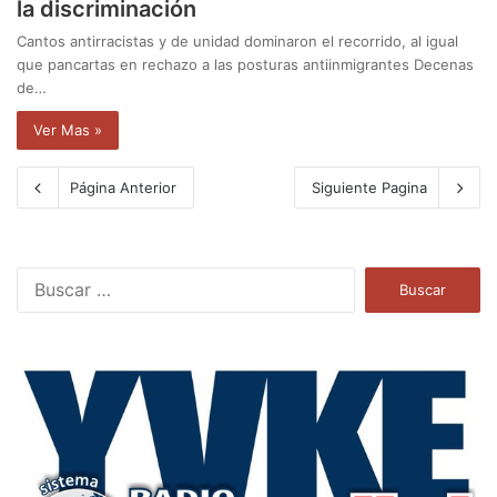
la discriminación
Cantos antirracistas y de unidad dominaron el recorrido, al igual
que pancartas en rechazo a las posturas antiinmigrantes Decenas
de…
Ver Mas »
Página Anterior
Siguiente Pagina
B
u
s
c
a
r
: