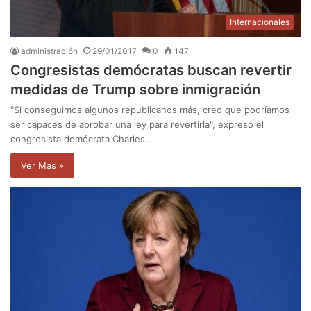
Internacionales
administración
29/01/2017
0
147
Congresistas demócratas buscan revertir
medidas de Trump sobre inmigración
"Si conseguimos algunos republicanos más, creo que podríamos
ser capaces de aprobar una ley para revertirla", expresó el
congresista demócrata Charles…
Ver Mas »