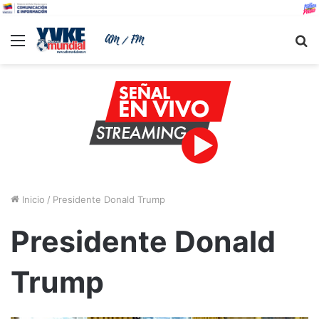
Menu
B
Inicio
/
Presidente Donald Trump
Presidente Donald
Trump