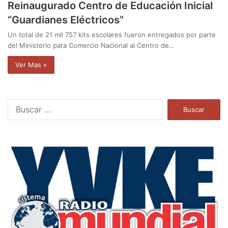
Reinaugurado Centro de Educación Inicial
“Guardianes Eléctricos”
Un total de 21 mil 757 kits escolares fueron entregados por parte
del Ministerio para Comercio Nacional al Centro de…
Ver Mas »
B
u
s
c
a
r
: