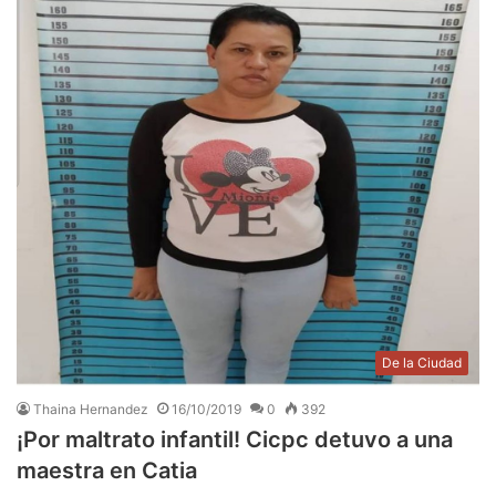
De la Ciudad
Thaina Hernandez
16/10/2019
0
392
¡Por maltrato infantil! Cicpc detuvo a una
maestra en Catia