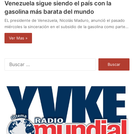
Venezuela sigue siendo el país con la
gasolina más barata del mundo
EL presidente de Venezuela, Nicolás Maduro, anunció el pasado
miércoles la sinceración en el subsidio de la gasolina como parte…
Ver Mas »
B
u
s
c
a
r
: