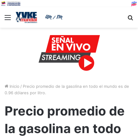
Menu
B
Inicio
/
Precio promedio de la gasolina en todo el mundo es de
0.96 dólares por litro.
Precio promedio de
la gasolina en todo