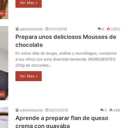
Ver Mas »
as
administración
01/11/2018
0
2.672
Prepara unos deliciosos Mousses de
chocolate
En estos días de brujas, arañas y murciélagos, consiente
a tus niños con esta divertida merienda. INGREDIENTES:
250g de chocolate…
Ver Mas »
as
administración
23/10/2018
0
428
Aprende a preparar flan de queso
crema con guayaba