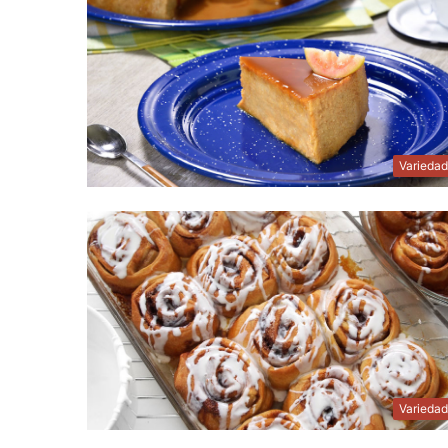
Varieda
Varieda