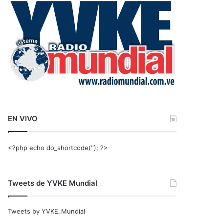
r
:
EN VIVO
<?php echo do_shortcode(‘‘); ?>
Tweets de YVKE Mundial
Tweets by YVKE_Mundial