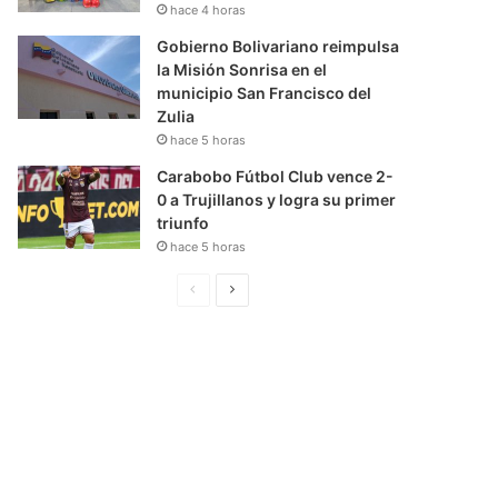
hace 4 horas
Gobierno Bolivariano reimpulsa
la Misión Sonrisa en el
municipio San Francisco del
Zulia
hace 5 horas
Carabobo Fútbol Club vence 2-
0 a Trujillanos y logra su primer
triunfo
hace 5 horas
P
S
á
i
g
g
i
u
n
i
a
e
A
n