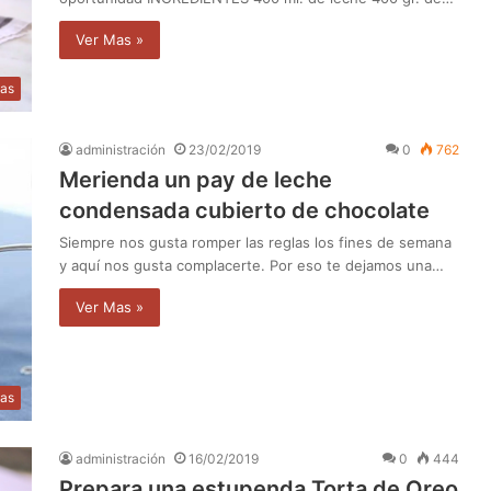
Ver Mas »
as
administración
23/02/2019
0
762
Merienda un pay de leche
condensada cubierto de chocolate
Siempre nos gusta romper las reglas los fines de semana
y aquí nos gusta complacerte. Por eso te dejamos una…
Ver Mas »
as
administración
16/02/2019
0
444
Prepara una estupenda Torta de Oreo