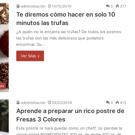
administración
10/10/2019
0
317
Te diremos cómo hacer en solo 10
minutos las trufas
¿A quién no le encanta las trufas? De todos los postres
las trufas son las más deliciosos que podamos
encontrar. Su…
Ver Mas »
as
administración
24/02/2019
0
412
Aprende a preparar un rico postre de
Fresas 3 Colores
Este postre te hará quedar como un cheff, no pierdas la
oportunidad INGREDIENTES 400 ml. de leche 400 gr. de…