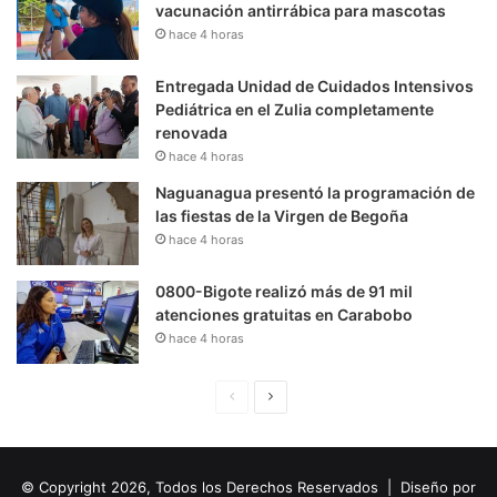
vacunación antirrábica para mascotas
hace 4 horas
Entregada Unidad de Cuidados Intensivos
Pediátrica en el Zulia completamente
renovada
hace 4 horas
Naguanagua presentó la programación de
las fiestas de la Virgen de Begoña
hace 4 horas
0800-Bigote realizó más de 91 mil
atenciones gratuitas en Carabobo
hace 4 horas
P
S
á
i
g
g
© Copyright 2026, Todos los Derechos Reservados | Diseño por
i
u