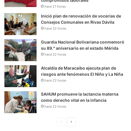
compromisos laborales
hace 21 horas
Inició plan de renovación de vocerías de
Consejos Comunales en Rivas Dávila
hace 22 horas
Guardia Nacional Bolivariana conmemoró
su 89.° aniversario en el estado Mérida
hace 22 horas
Alcaldía de Maracaibo ejecuta plan de
riesgos ante fenómenos El Niño y La Niña
hace 22 horas
SAHUM promueve la lactancia materna
como derecho vital en la infancia
hace 22 horas
P
S
á
i