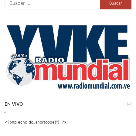
B
u
s
c
a
r
:
EN VIVO
<?php echo do_shortcode(‘‘); ?>