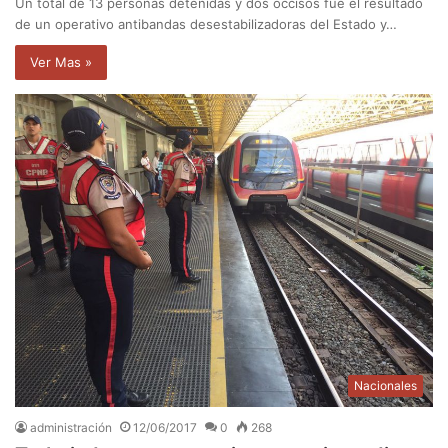
Un total de 13 personas detenidas y dos occisos fue el resultado
de un operativo antibandas desestabilizadoras del Estado y…
Ver Mas »
Nacionales
administración
12/06/2017
0
268