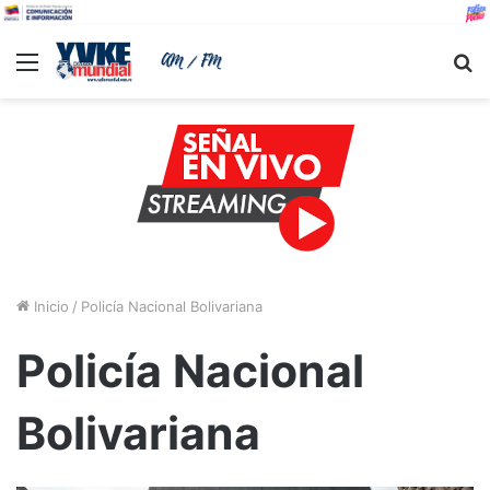
Menu
B
Inicio
/
Policía Nacional Bolivariana
Policía Nacional
Bolivariana