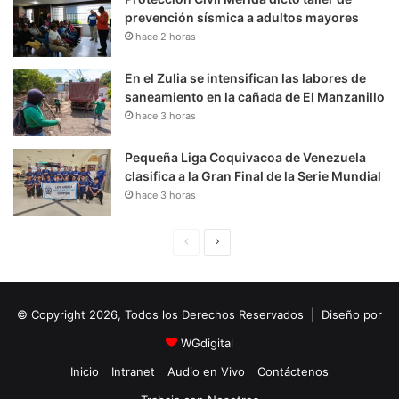
prevención sísmica a adultos mayores
hace 2 horas
En el Zulia se intensifican las labores de
saneamiento en la cañada de El Manzanillo
hace 3 horas
Pequeña Liga Coquivacoa de Venezuela
clasifica a la Gran Final de la Serie Mundial
hace 3 horas
P
S
á
i
g
g
© Copyright 2026, Todos los Derechos Reservados | Diseño por
i
u
n
i
WGdigital
a
e
Inicio
Intranet
Audio en Vivo
Contáctenos
A
n