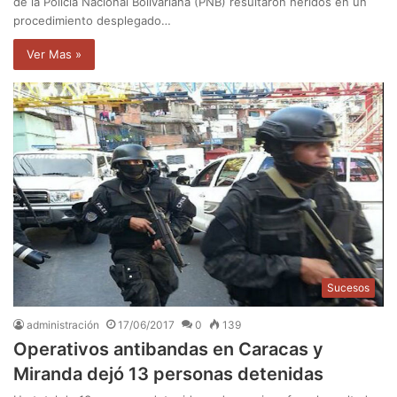
de la Policía Nacional Bolivariana (PNB) resultaron heridos en un
procedimiento desplegado…
Ver Mas »
Sucesos
administración
17/06/2017
0
139
Operativos antibandas en Caracas y
Miranda dejó 13 personas detenidas