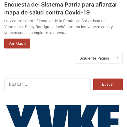
Encuesta del Sistema Patria para afianzar
mapa de salud contra Covid-19
La vicepresidenta Ejecutiva de la República Bolivariana de
Venezuela, Delcy Rodríguez, invitó a todos los venezolanos y
venezolanas a completar la nueva…
Ver Mas »
Siguiente Pagina
B
u
s
c
a
r
: