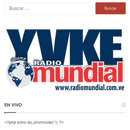
B
u
s
c
a
r
:
EN VIVO
<?php echo do_shortcode(‘‘); ?>