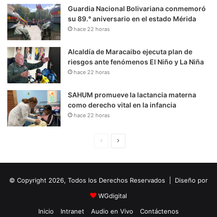
Guardia Nacional Bolivariana conmemoró
su 89.° aniversario en el estado Mérida
hace 22 horas
Alcaldía de Maracaibo ejecuta plan de
riesgos ante fenómenos El Niño y La Niña
hace 22 horas
SAHUM promueve la lactancia materna
como derecho vital en la infancia
hace 22 horas
P
S
á
i
g
g
© Copyright 2026, Todos los Derechos Reservados | Diseño por
i
u
n
i
WGdigital
a
e
Inicio
Intranet
Audio en Vivo
Contáctenos