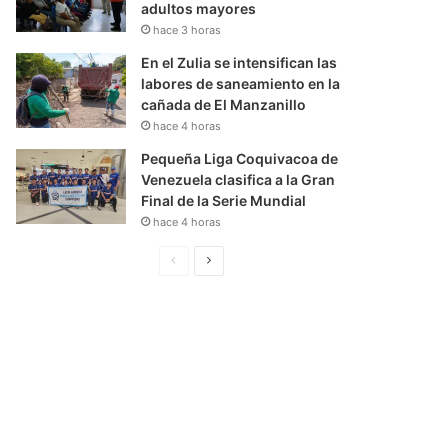
adultos mayores
hace 3 horas
En el Zulia se intensifican las
labores de saneamiento en la
cañada de El Manzanillo
hace 4 horas
Pequeña Liga Coquivacoa de
Venezuela clasifica a la Gran
Final de la Serie Mundial
hace 4 horas
P
S
á
i
g
g
i
u
n
i
a
e
A
n