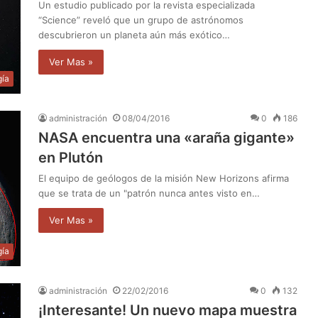
Un estudio publicado por la revista especializada
“Science” reveló que un grupo de astrónomos
descubrieron un planeta aún más exótico…
Ver Mas »
gía
administración
08/04/2016
0
186
NASA encuentra una «araña gigante»
en Plutón
El equipo de geólogos de la misión New Horizons afirma
que se trata de un "patrón nunca antes visto en…
Ver Mas »
gía
administración
22/02/2016
0
132
¡Interesante! Un nuevo mapa muestra