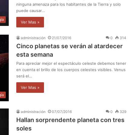
ninguna amenaza para los habitantes de la Tierra y solo
puede causar…
gía
Ver Mas »
administración
21/07/2016
0
314
Cinco planetas se verán al atardecer
esta semana
Para apreciar mejor el espectáculo celeste debemos tener
en cuenta el brillo de los cuerpos celestes visibles. Venus
será el…
Ver Mas »
gía
administración
07/07/2016
0
329
Hallan sorprendente planeta con tres
soles