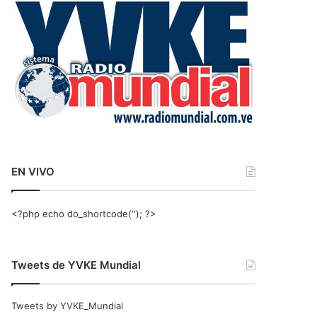
r
:
EN VIVO
<?php echo do_shortcode(‘‘); ?>
Tweets de YVKE Mundial
Tweets by YVKE_Mundial