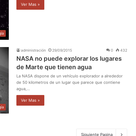
Ver Mas »
gía
administración
29/09/2015
0
432
NASA no puede explorar los lugares
de Marte que tienen agua
La NASA dispone de un vehículo explorador a alrededor
de 50 kilometros de un lugar que parece que contiene
agua,…
Ver Mas »
gía
Siguiente Pagina