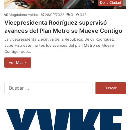
De la Ciudad
Magdalena Valdez
28/09/2022
0
346
Vicepresidenta Rodríguez supervisó
avances del Plan Metro se Mueve Contigo
La vicepresidenta Ejecutiva de la República, Delcy Rodríguez,
supervisó este martes los avances del plan Metro se Mueve
Contigo, que…
Ver Mas »
B
u
s
c
a
r
: