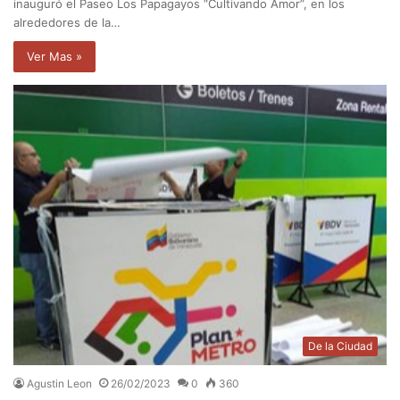
inauguró el Paseo Los Papagayos “Cultivando Amor”, en los
alrededores de la…
Ver Mas »
De la Ciudad
Agustin Leon
26/02/2023
0
360