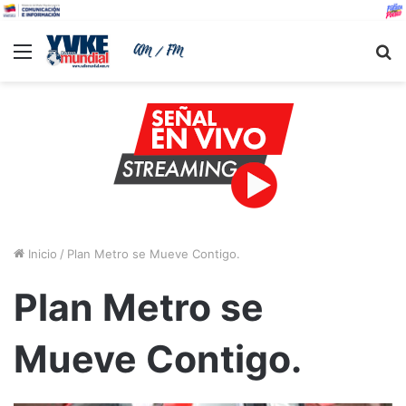
Menu
B
Inicio
/
Plan Metro se Mueve Contigo.
Plan Metro se
Mueve Contigo.