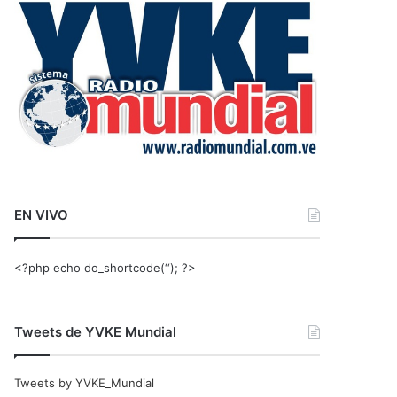
r
:
EN VIVO
<?php echo do_shortcode(‘‘); ?>
Tweets de YVKE Mundial
Tweets by YVKE_Mundial