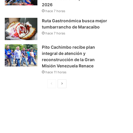
2026
hace 7 horas
Ruta Gastronómica busca mejor
tumbarrancho de Maracaibo
hace 7 horas
Pito Cachimbo recibe plan
integral de atención y
reconstrucción de la Gran
Misión Venezuela Renace
hace 11 horas
P
S
á
i
g
g
i
u
n
i
a
e