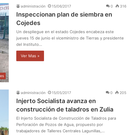
administración
15/06/2017
0
316
Inspeccionan plan de siembra en
Cojedes
Un despliegue en el estado Cojedes encabeza este
jueves 15 de junio el viceministro de Tierras y presidente
del Instituto…
Ver Mas »
les
administración
15/05/2017
0
205
Injerto Socialista avanza en
construcción de taladros en Zulia
El Injerto Socialista de Construcción de Taladros para
Perforación de Pozos de Agua, propuesto por
trabajadores de Talleres Centrales Lagunillas,…