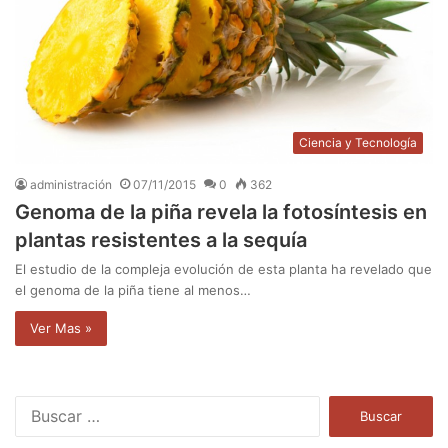
Ciencia y Tecnología
administración
07/11/2015
0
362
Genoma de la piña revela la fotosíntesis en
plantas resistentes a la sequía
El estudio de la compleja evolución de esta planta ha revelado que
el genoma de la piña tiene al menos…
Ver Mas »
B
u