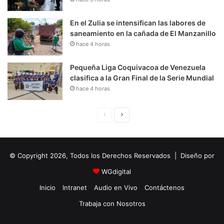
En el Zulia se intensifican las labores de
saneamiento en la cañada de El Manzanillo
hace 4 horas
Pequeña Liga Coquivacoa de Venezuela
clasifica a la Gran Final de la Serie Mundial
hace 4 horas
P
S
á
i
g
g
© Copyright 2026, Todos los Derechos Reservados | Diseño por
i
u
n
i
WGdigital
a
e
Inicio
Intranet
Audio en Vivo
Contáctenos
A
n
Trabaja con Nosotros
n
t