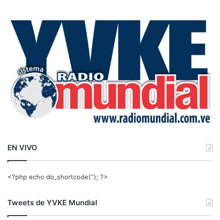
s
c
a
r
:
EN VIVO
<?php echo do_shortcode(‘‘); ?>
Tweets de YVKE Mundial