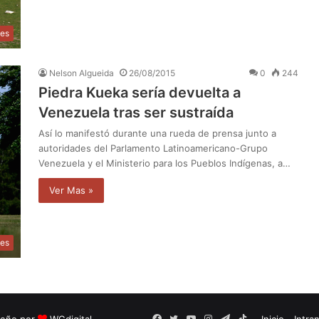
les
Nelson Algueida
26/08/2015
0
244
Piedra Kueka sería devuelta a
Venezuela tras ser sustraída
Así lo manifestó durante una rueda de prensa junto a
autoridades del Parlamento Latinoamericano-Grupo
Venezuela y el Ministerio para los Pueblos Indígenas, a…
Ver Mas »
les
seño por
WGdigital
Facebook
Twitter
YouTube
Instagram
Telegram
TikTok
Inicio
Intra