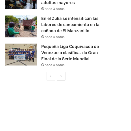
adultos mayores
hace 3 horas
En el Zulia se intensifican las
labores de saneamiento en la
cañada de El Manzanillo
hace 4 horas
Pequeña Liga Coquivacoa de
Venezuela clasifica a la Gran
Final de la Serie Mundial
hace 4 horas
P
S
á
i
g
g
i
u
n
i
a
e
A
n