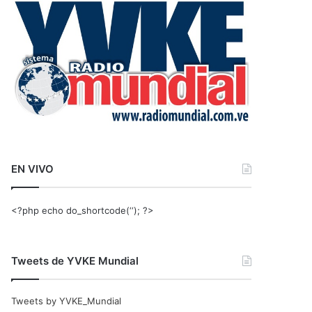
r
:
EN VIVO
<?php echo do_shortcode(‘‘); ?>
Tweets de YVKE Mundial
Tweets by YVKE_Mundial