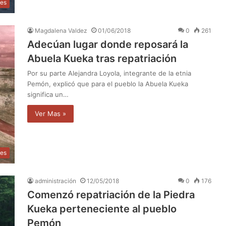
les
Magdalena Valdez
01/06/2018
0
261
Adecúan lugar donde reposará la
Abuela Kueka tras repatriación
Por su parte Alejandra Loyola, integrante de la etnia
Pemón, explicó que para el pueblo la Abuela Kueka
significa un…
Ver Mas »
les
administración
12/05/2018
0
176
Comenzó repatriación de la Piedra
Kueka perteneciente al pueblo
Pemón