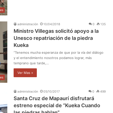
les
administración
10/04/2018
0
135
Ministro Villegas solicitó apoyo a la
Unesco repatriación de la piedra
Kueka
“Tenemos mucha esperanza de que por la vía del diálogo
y el entendimiento nosotros podamos lograr, más
temprano que tarde,…
Ver Mas »
les
administración
05/10/2017
0
499
Santa Cruz de Mapaurí disfrutará
estreno especial de “Kueka Cuando
las piedras hablan”