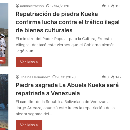
administración
17/04/2020
0
193
Repatriación de piedra Kueka
confirma lucha contra el tráfico ilegal
de bienes culturales
El ministro del Poder Popular para la Cultura, Ernesto
Villegas, destacó este viernes que el Gobierno alemán
llegó a un…
les
Ver Mas »
Thaina Hernandez
20/01/2020
0
147
Piedra sagrada La Abuela Kueka será
repatriada a Venezuela
El canciller de la República Bolivariana de Venezuela,
Jorge Arreaza, anunció este lunes la repatriación de la
piedra sagrada del…
Ver Mas »