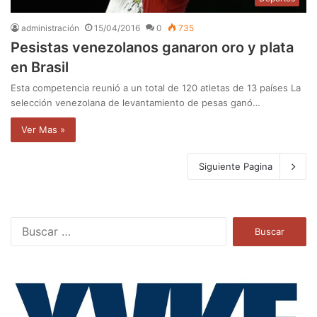
administración
15/04/2016
0
735
Pesistas venezolanos ganaron oro y plata
en Brasil
Esta competencia reunió a un total de 120 atletas de 13 países La
selección venezolana de levantamiento de pesas ganó…
Ver Mas »
Siguiente Pagina
B
u
s
c
a
r
: