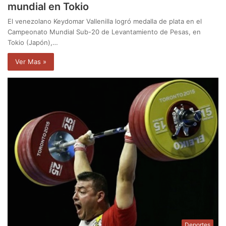
mundial en Tokio
El venezolano Keydomar Vallenilla logró medalla de plata en el
Campeonato Mundial Sub-20 de Levantamiento de Pesas, en
Tokio (Japón),…
Ver Mas »
Deportes