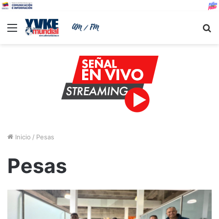
Menu
B
Inicio
/
Pesas
Pesas