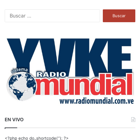
B
u
s
c
a
r
:
EN VIVO
<?php echo do_shortcode(‘‘); ?>