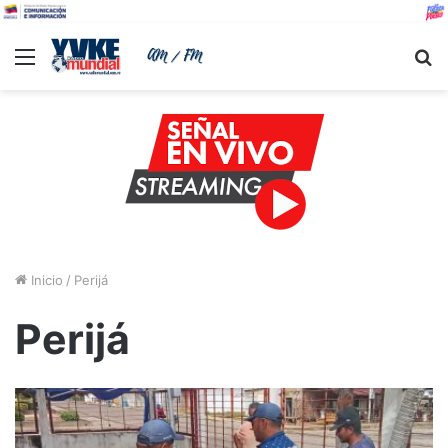
Menu
B
Inicio
/
Perijá
Perijá