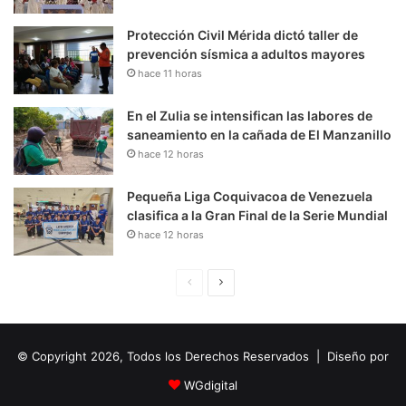
Protección Civil Mérida dictó taller de
prevención sísmica a adultos mayores
hace 11 horas
En el Zulia se intensifican las labores de
saneamiento en la cañada de El Manzanillo
hace 12 horas
Pequeña Liga Coquivacoa de Venezuela
clasifica a la Gran Final de la Serie Mundial
hace 12 horas
P
S
á
i
g
g
© Copyright 2026, Todos los Derechos Reservados | Diseño por
i
u
n
i
WGdigital