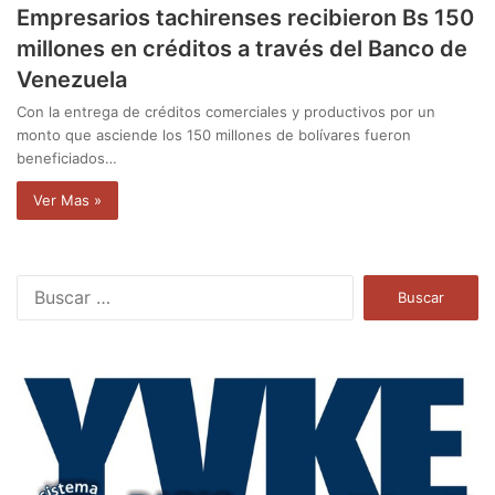
Empresarios tachirenses recibieron Bs 150
millones en créditos a través del Banco de
Venezuela
Con la entrega de créditos comerciales y productivos por un
monto que asciende los 150 millones de bolívares fueron
beneficiados…
Ver Mas »
B
u
s
c
a
r
: