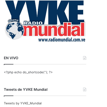
r
:
EN VIVO
<?php echo do_shortcode(‘‘); ?>
Tweets de YVKE Mundial
Tweets by YVKE_Mundial