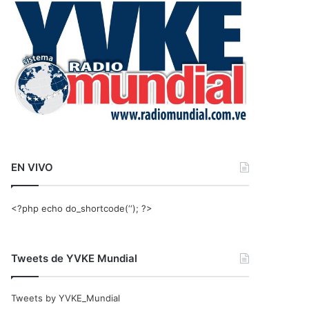
r
:
EN VIVO
<?php echo do_shortcode(‘‘); ?>
Tweets de YVKE Mundial
Tweets by YVKE_Mundial