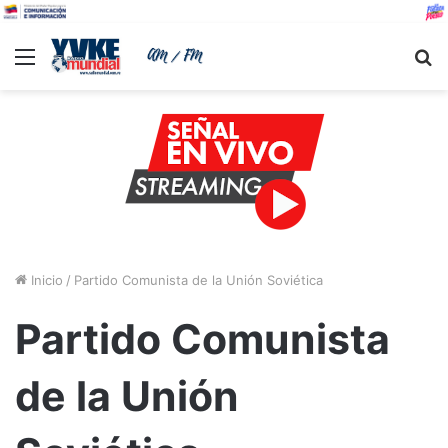
Menu
B
Inicio
/
Partido Comunista de la Unión Soviética
Partido Comunista
de la Unión