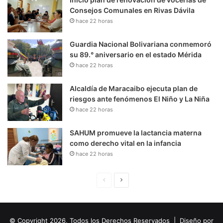
Consejos Comunales en Rivas Dávila
hace 22 horas
Guardia Nacional Bolivariana conmemoró
su 89.° aniversario en el estado Mérida
hace 22 horas
Alcaldía de Maracaibo ejecuta plan de
riesgos ante fenómenos El Niño y La Niña
hace 22 horas
SAHUM promueve la lactancia materna
como derecho vital en la infancia
hace 22 horas
P
S
á
i
g
g
© Copyright 2026, Todos los Derechos Reservados | Diseño por
i
u