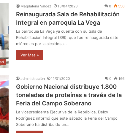
Magdalena Valdez
13/04/2023
0
556
Reinaugurada Sala de Rehabilitación
Integral en parroquia La Vega
La parroquia La Vega ya cuenta con su Sala de
Rehabilitación Integral (SRI), que fue reinaugurada este
miércoles por la alcaldesa…
Ver Mas »
dad
administración
11/01/2020
0
166
Gobierno Nacional distribuye 1.800
toneladas de proteínas a través de la
Feria del Campo Soberano
La vicepresidenta Ejecutiva de la República, Delcy
Rodríguez informó que este sábado la Feria del Campo
Soberano ha distribuido un…