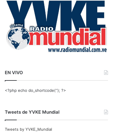
r
:
EN VIVO
<?php echo do_shortcode(‘‘); ?>
Tweets de YVKE Mundial
Tweets by YVKE_Mundial