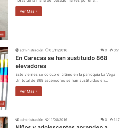
horas de la mana del pasado martes por una…
Ver Mas »
os
administración
05/11/2016
0
351
En Caracas se han sustituido 868
elevadores
Este viernes se colocó el último en la parroquia La Vega
Un total de 868 ascensores se han sustituidos en…
Ver Mas »
dad
administración
11/08/2016
0
147
Niños y adolescentes aprenden a