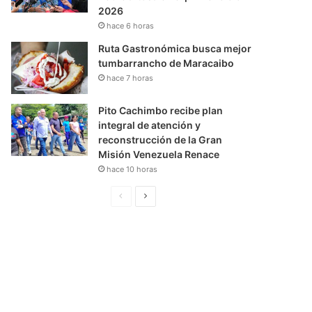
2026
hace 6 horas
Ruta Gastronómica busca mejor
tumbarrancho de Maracaibo
hace 7 horas
Pito Cachimbo recibe plan
integral de atención y
reconstrucción de la Gran
Misión Venezuela Renace
hace 10 horas
P
S
á
i
g
g
i
u
n
i
a
e