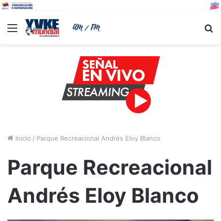
Menu
B
Inicio
/
Parque Recreacional Andrés Eloy Blanco
Parque Recreacional
Andrés Eloy Blanco