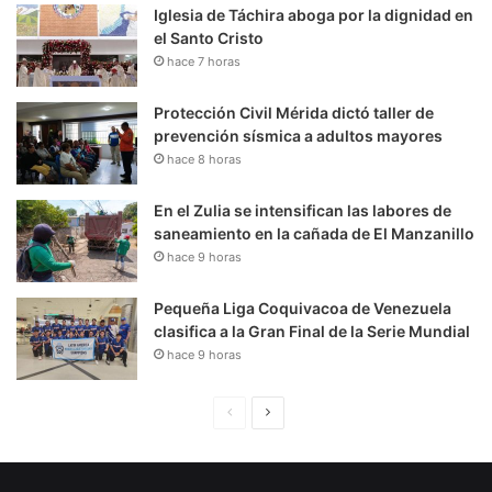
Iglesia de Táchira aboga por la dignidad en
el Santo Cristo
hace 7 horas
Protección Civil Mérida dictó taller de
prevención sísmica a adultos mayores
hace 8 horas
En el Zulia se intensifican las labores de
saneamiento en la cañada de El Manzanillo
hace 9 horas
Pequeña Liga Coquivacoa de Venezuela
clasifica a la Gran Final de la Serie Mundial
hace 9 horas
P
S
á
i
g
g