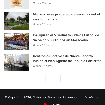
hace 7 horas
Maracaibo se prepara para ser una ciudad
más humanista
hace 12 horas
Inauguran el Mundialito Kids de Fútbol de
Salón con 600 niños en Maracaibo
hace 12 horas
Centros educativos de Nueva Esparta
inician el Plan Agosto de Escuelas Abiertas
hace 12 horas
P
S
á
i
g
g
© Copyright 2026, Todos los Derechos Reservados | Diseño por
i
u
n
i
WGdigital