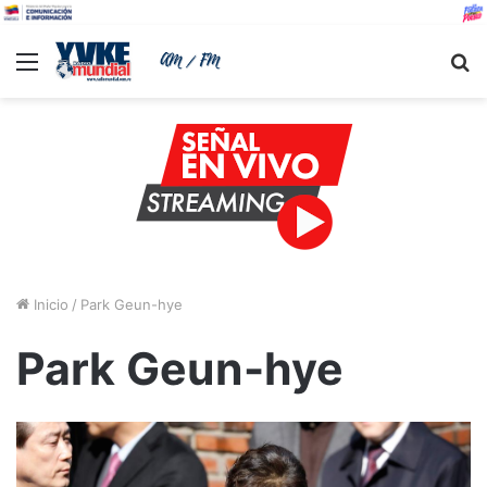
Menu
B
Inicio
/
Park Geun-hye
Park Geun-hye