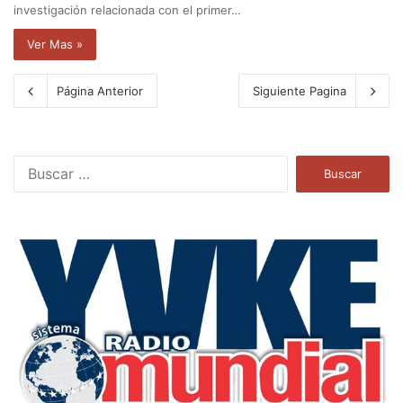
investigación relacionada con el primer…
Ver Mas »
Página Anterior
Siguiente Pagina
B
u
s
c
a
r
: