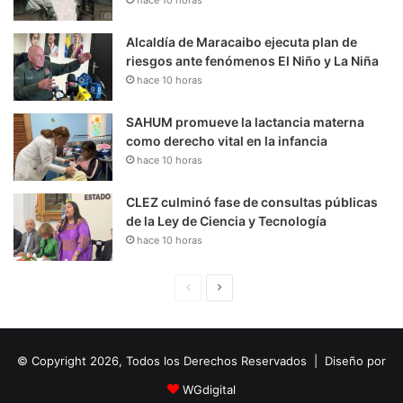
Alcaldía de Maracaibo ejecuta plan de
riesgos ante fenómenos El Niño y La Niña
hace 10 horas
SAHUM promueve la lactancia materna
como derecho vital en la infancia
hace 10 horas
CLEZ culminó fase de consultas públicas
de la Ley de Ciencia y Tecnología
hace 10 horas
P
S
á
i
g
g
© Copyright 2026, Todos los Derechos Reservados | Diseño por
i
u
n
i
WGdigital