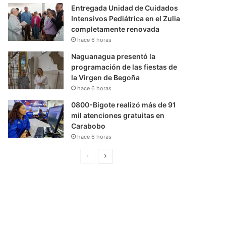
Entregada Unidad de Cuidados
Intensivos Pediátrica en el Zulia
completamente renovada
hace 6 horas
Naguanagua presentó la
programación de las fiestas de
la Virgen de Begoña
hace 6 horas
0800-Bigote realizó más de 91
mil atenciones gratuitas en
Carabobo
hace 6 horas
P
S
á
i
g
g
i
u
n
i