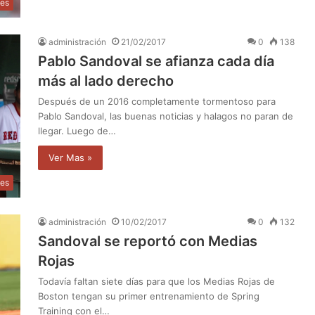
tes
administración
21/02/2017
0
138
Pablo Sandoval se afianza cada día
más al lado derecho
Después de un 2016 completamente tormentoso para
Pablo Sandoval, las buenas noticias y halagos no paran de
llegar. Luego de…
Ver Mas »
tes
administración
10/02/2017
0
132
Sandoval se reportó con Medias
Rojas
Todavía faltan siete días para que los Medias Rojas de
Boston tengan su primer entrenamiento de Spring
Training con el…