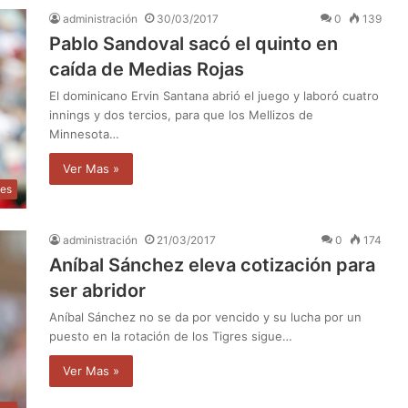
administración
30/03/2017
0
139
Pablo Sandoval sacó el quinto en
caída de Medias Rojas
El dominicano Ervin Santana abrió el juego y laboró cuatro
innings y dos tercios, para que los Mellizos de
Minnesota…
Ver Mas »
tes
administración
21/03/2017
0
174
Aníbal Sánchez eleva cotización para
ser abridor
Aníbal Sánchez no se da por vencido y su lucha por un
puesto en la rotación de los Tigres sigue…
Ver Mas »