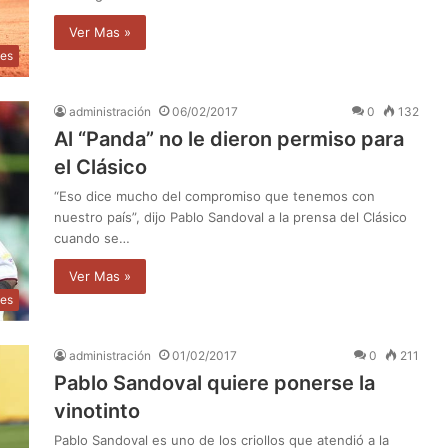
Ver Mas »
tes
administración
06/02/2017
0
132
Al “Panda” no le dieron permiso para
el Clásico
“Eso dice mucho del compromiso que tenemos con
nuestro país”, dijo Pablo Sandoval a la prensa del Clásico
cuando se…
Ver Mas »
tes
administración
01/02/2017
0
211
Pablo Sandoval quiere ponerse la
vinotinto
Pablo Sandoval es uno de los criollos que atendió a la