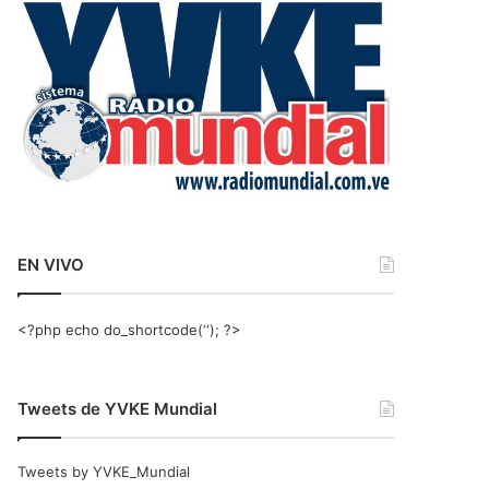
r
:
EN VIVO
<?php echo do_shortcode(‘‘); ?>
Tweets de YVKE Mundial
Tweets by YVKE_Mundial