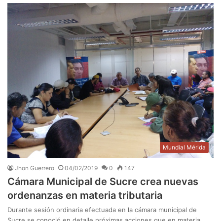
Mundial Mérida
Jhon Guerrero
04/02/2019
0
147
Cámara Municipal de Sucre crea nuevas
ordenanzas en materia tributaria
Durante sesión ordinaria efectuada en la cámara municipal de
Sucre se conoció en detalle próximas acciones que en materia