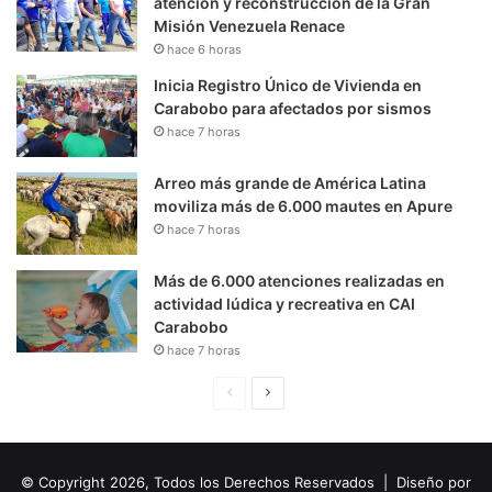
atención y reconstrucción de la Gran
Misión Venezuela Renace
hace 6 horas
Inicia Registro Único de Vivienda en
Carabobo para afectados por sismos
hace 7 horas
Arreo más grande de América Latina
moviliza más de 6.000 mautes en Apure
hace 7 horas
Más de 6.000 atenciones realizadas en
actividad lúdica y recreativa en CAI
Carabobo
hace 7 horas
P
S
á
i
g
g
© Copyright 2026, Todos los Derechos Reservados | Diseño por
i
u