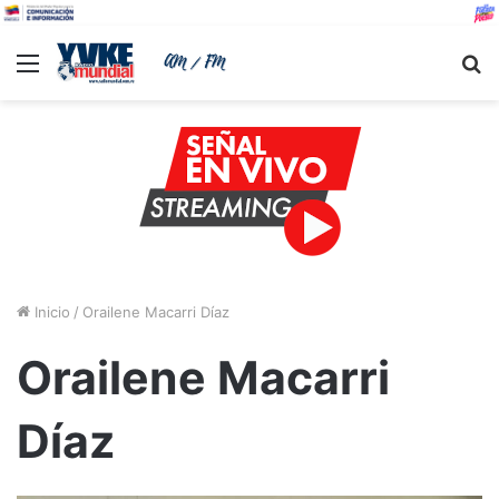
Menu
B
Inicio
/
Orailene Macarri Díaz
Orailene Macarri
Díaz