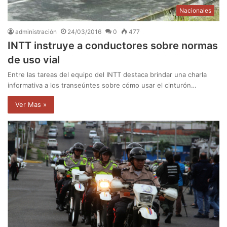
Nacionales
administración
24/03/2016
0
477
INTT instruye a conductores sobre normas
de uso vial
Entre las tareas del equipo del INTT destaca brindar una charla
informativa a los transeúntes sobre cómo usar el cinturón…
Ver Mas »