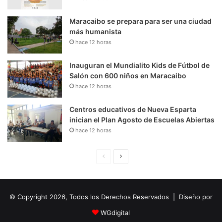
Maracaibo se prepara para ser una ciudad
más humanista
hace 12 horas
Inauguran el Mundialito Kids de Fútbol de
Salón con 600 niños en Maracaibo
hace 12 horas
Centros educativos de Nueva Esparta
inician el Plan Agosto de Escuelas Abiertas
hace 12 horas
P
S
á
i
g
g
© Copyright 2026, Todos los Derechos Reservados | Diseño por
i
u
n
i
WGdigital