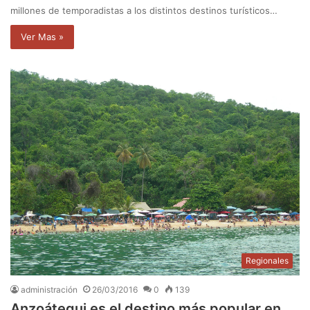
millones de temporadistas a los distintos destinos turísticos…
Ver Mas »
Regionales
administración
26/03/2016
0
139
Anzoátegui es el destino más popular en