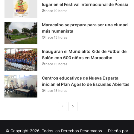
lugar en el Festival Internacional de Poesía
hace 10 horas
Maracaibo se prepara para ser una ciudad
más humanista
hace 15 horas
Inauguran el Mundialito Kids de Fútbol de
Salón con 600 niños en Maracaibo
hace 15 horas
Centros educativos de Nueva Esparta
inician el Plan Agosto de Escuelas Abiertas
hace 15 horas
P
S
á
i
g
g
© Copyright 2026, Todos los Derechos Reservados | Diseño por
i
u