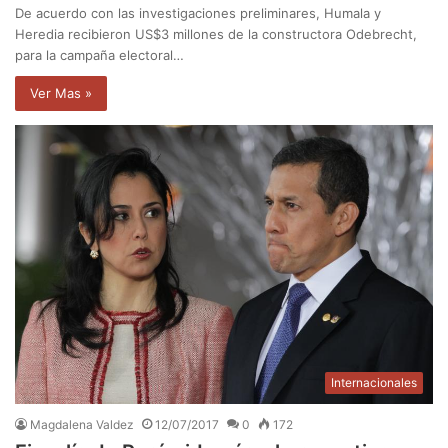
De acuerdo con las investigaciones preliminares, Humala y
Heredia recibieron US$3 millones de la constructora Odebrecht,
para la campaña electoral…
Ver Mas »
Internacionales
Magdalena Valdez
12/07/2017
0
172