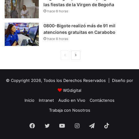
las fiestas de la Virgen de Begoña
hace 6 horas
0800-Bigote realizó más de 91 mil
atenciones gratuitas en Carabobo
hace 6 horas
P
S
á
i
g
g
© Copyright 2026, Todos los Derechos Reservados | Diseño por
i
u
n
i
WGdigital
a
e
Inicio
Intranet
Audio en Vivo
Contáctenos
A
n
Trabaja con Nosotros
n
t
Facebook
Twitter
YouTube
t
e
Instagram
Telegram
TikTok
e
P