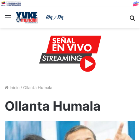
Menu
B
Inicio
/
Ollanta Humala
Ollanta Humala