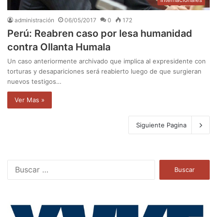
administración
06/05/2017
0
172
Perú: Reabren caso por lesa humanidad
contra Ollanta Humala
Un caso anteriormente archivado que implica al expresidente con
torturas y desapariciones será reabierto luego de que surgieran
nuevos testigos…
Ver Mas »
Siguiente Pagina
B
u
s
c
a
r