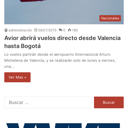
Nacionales
administración
29/07/2015
0
180
Avior abrirá vuelos directo desde Valencia
hasta Bogotá
Lo vuelos partirán desde el aeropuerto Internacional Arturo
Michelena de Valencia, y se realizarán solo de lunes a viernes,
una…
Ver Mas »
B
u
s
c
a