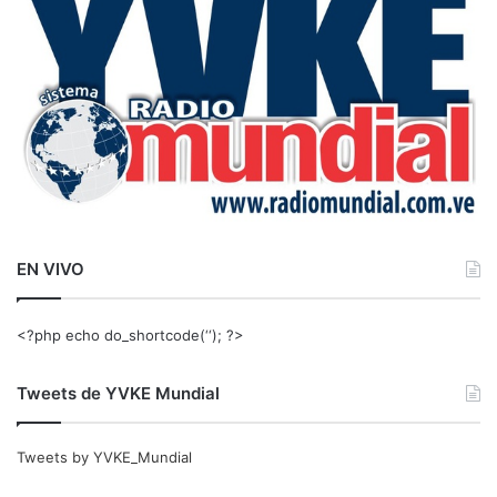
r
:
EN VIVO
<?php echo do_shortcode(‘‘); ?>
Tweets de YVKE Mundial
Tweets by YVKE_Mundial