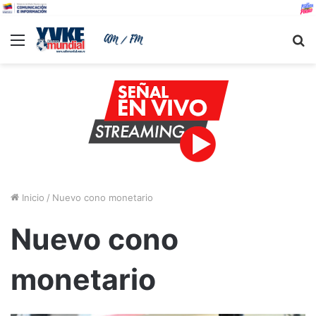
Menu
B
Inicio
/
Nuevo cono monetario
Nuevo cono
monetario