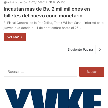
administración
26/10/2017
0
150
Incautan más de Bs. 2 mil millones en
billetes del nuevo cono monetario
El Fiscal General de la República, Tarek William Saab, informó este
jueves que desde el 11 de septiembre hasta el 25…
Ver Mas »
Siguiente Pagina
B
u
s
c
a
r
: