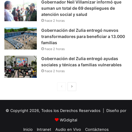
Gobernador Neil Villamizar informó que
suman un total de 69 despliegues de
atención social y salud
hace 2 horas
Gobernación del Zulia entregó nuevos
transformadores para beneficiar a 13.000
familias
hace 2 horas
Gobernación del Zulia entregó ayudas
sociales y ténicas a familias vulnerables
hace 2 horas
P
S
á
i
g
g
© Copyright 2026, Todos los Derechos Reservados | Diseño por
i
u
n
i
WGdigital
a
e
Inicio
Intranet
Audio en Vivo
Contáctenos