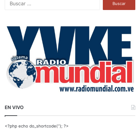
B
u
s
c
a
r
:
EN VIVO
<?php echo do_shortcode(‘‘); ?>