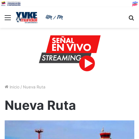
Menu
B
Inicio
/
Nueva Ruta
Nueva Ruta