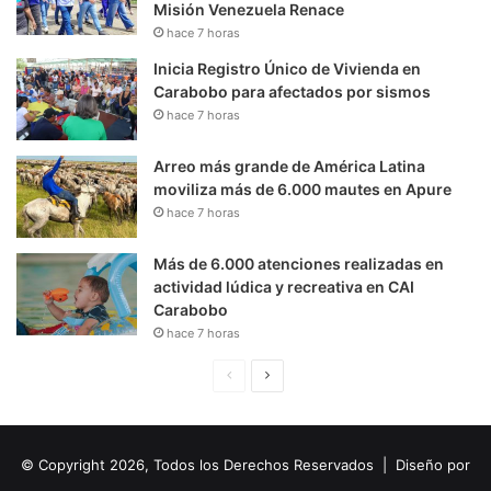
Misión Venezuela Renace
hace 7 horas
Inicia Registro Único de Vivienda en
Carabobo para afectados por sismos
hace 7 horas
Arreo más grande de América Latina
moviliza más de 6.000 mautes en Apure
hace 7 horas
Más de 6.000 atenciones realizadas en
actividad lúdica y recreativa en CAI
Carabobo
hace 7 horas
P
S
á
i
g
g
© Copyright 2026, Todos los Derechos Reservados | Diseño por
i
u