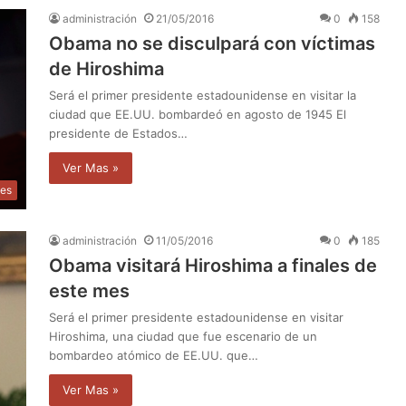
administración
21/05/2016
0
158
Obama no se disculpará con víctimas
de Hiroshima
Será el primer presidente estadounidense en visitar la
ciudad que EE.UU. bombardeó en agosto de 1945 El
presidente de Estados…
Ver Mas »
les
administración
11/05/2016
0
185
Obama visitará Hiroshima a finales de
este mes
Será el primer presidente estadounidense en visitar
Hiroshima, una ciudad que fue escenario de un
bombardeo atómico de EE.UU. que…
Ver Mas »