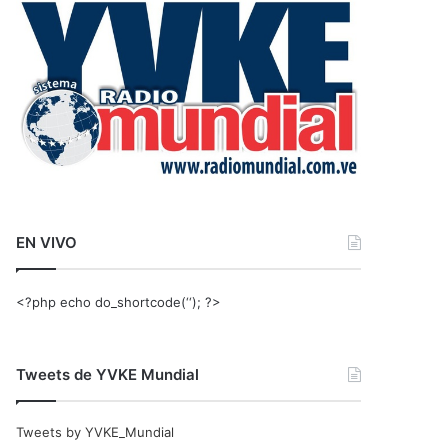
r
:
EN VIVO
<?php echo do_shortcode(‘‘); ?>
Tweets de YVKE Mundial
Tweets by YVKE_Mundial