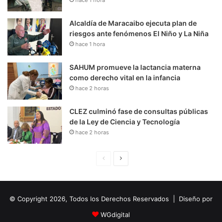
Alcaldía de Maracaibo ejecuta plan de
riesgos ante fenómenos El Niño y La Niña
hace 1 hora
SAHUM promueve la lactancia materna
como derecho vital en la infancia
hace 2 horas
CLEZ culminó fase de consultas públicas
de la Ley de Ciencia y Tecnología
hace 2 horas
P
S
á
i
g
g
© Copyright 2026, Todos los Derechos Reservados | Diseño por
i
u
n
i
WGdigital