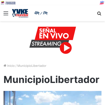
Menu
B
Inicio
/
MunicipioLibertador
MunicipioLibertador