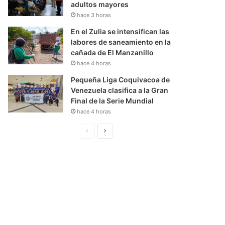
adultos mayores
hace 3 horas
En el Zulia se intensifican las
labores de saneamiento en la
cañada de El Manzanillo
hace 4 horas
Pequeña Liga Coquivacoa de
Venezuela clasifica a la Gran
Final de la Serie Mundial
hace 4 horas
P
S
á
i
g
g
i
u
n
i
a
e
A
n