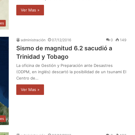
Ver Mas »
les
administración
07/12/2016
0
149
Sismo de magnitud 6.2 sacudió a
Trinidad y Tobago
La oficina de Gestión y Preparación ante Desastres
(ODPM, en inglés) descartó la posibilidad de un tsunami El
Centro de…
Ver Mas »
les