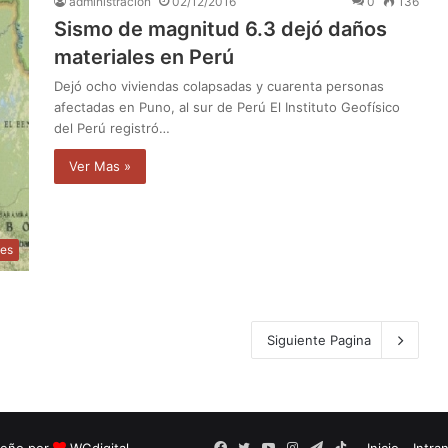
administración
02/12/2016
0
136
Sismo de magnitud 6.3 dejó daños
materiales en Perú
Dejó ocho viviendas colapsadas y cuarenta personas
afectadas en Puno, al sur de Perú El Instituto Geofísico
del Perú registró…
Ver Mas »
les
Siguiente Pagina