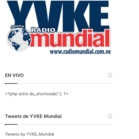
r
:
EN VIVO
<?php echo do_shortcode(‘‘); ?>
Tweets de YVKE Mundial
Tweets by YVKE_Mundial