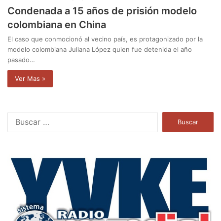
Condenada a 15 años de prisión modelo
colombiana en China
El caso que conmocionó al vecino país, es protagonizado por la
modelo colombiana Juliana López quien fue detenida el año
pasado…
Ver Mas »
B
u
s
c
a
r
: