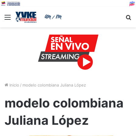
Menu
B
Inicio
/
modelo colombiana Juliana López
modelo colombiana
Juliana López