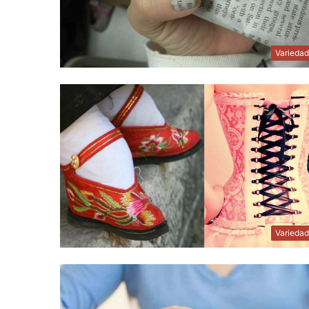
Varieda
Varieda