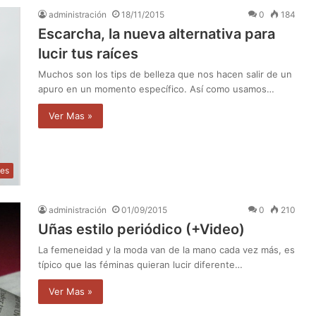
administración
18/11/2015
0
184
Escarcha, la nueva alternativa para
lucir tus raíces
Muchos son los tips de belleza que nos hacen salir de un
apuro en un momento específico. Así como usamos…
Ver Mas »
des
administración
01/09/2015
0
210
Uñas estilo periódico (+Video)
La femeneidad y la moda van de la mano cada vez más, es
típico que las féminas quieran lucir diferente…
Ver Mas »