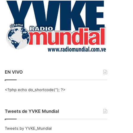
r
:
EN VIVO
<?php echo do_shortcode(‘‘); ?>
Tweets de YVKE Mundial
Tweets by YVKE_Mundial