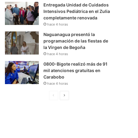
Entregada Unidad de Cuidados
Intensivos Pediátrica en el Zulia
completamente renovada
hace 4 horas
Naguanagua presentó la
programación de las fiestas de
la Virgen de Begoña
hace 4 horas
0800-Bigote realizó más de 91
mil atenciones gratuitas en
Carabobo
hace 4 horas
P
S
á
i
g
g
i
u
n
i