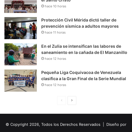
hace 10 horas
Protección Civil Mérida dictó taller de
prevención sísmica a adultos mayores
hace 11 horas
En el Zulia se intensifican las labores de
saneamiento en la cañada de El Manzanillo
hace 12 horas
Pequeña Liga Coquivacoa de Venezuela
clasifica a la Gran Final de la Serie Mundial
hace 12 horas
P
S
á
i
g
g
© Copyright 2026, Todos los Derechos Reservados | Diseño por
i
u