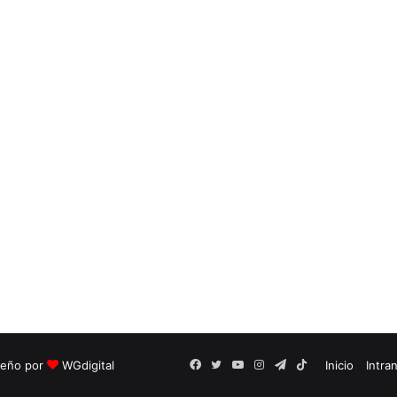
seño por
WGdigital
Facebook
Twitter
YouTube
Instagram
Telegram
TikTok
Inicio
Intra