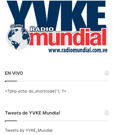
r
:
EN VIVO
<?php echo do_shortcode(‘‘); ?>
Tweets de YVKE Mundial
Tweets by YVKE_Mundial