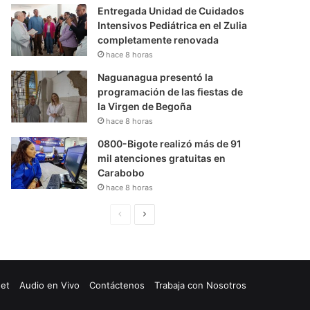
Entregada Unidad de Cuidados
Intensivos Pediátrica en el Zulia
completamente renovada
hace 8 horas
Naguanagua presentó la
programación de las fiestas de
la Virgen de Begoña
hace 8 horas
0800-Bigote realizó más de 91
mil atenciones gratuitas en
Carabobo
hace 8 horas
P
S
á
i
g
g
i
u
net
Audio en Vivo
Contáctenos
Trabaja con Nosotros
n
i