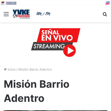
Menu
B
Inicio
/
Misión Barrio Adentro
Misión Barrio
Adentro