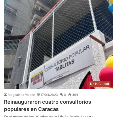
De la Ciudad
Magdalena Valdez
17/04/2023
0
464
Reinauguraron cuatro consultorios
populares en Caracas
En el marco de los 20 años de la Misión Barrio Adentro,