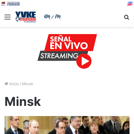
Menu
B
Inicio
/
Minsk
Minsk