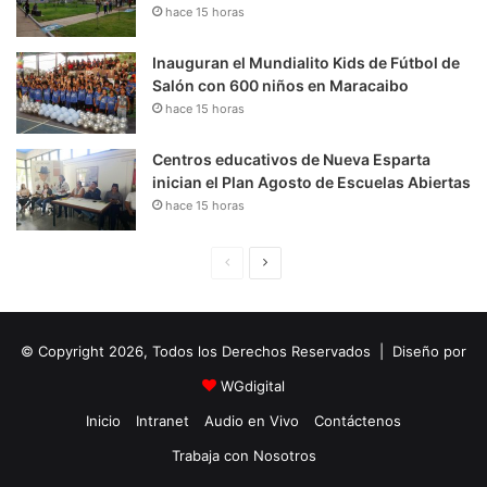
hace 15 horas
Inauguran el Mundialito Kids de Fútbol de
Salón con 600 niños en Maracaibo
hace 15 horas
Centros educativos de Nueva Esparta
inician el Plan Agosto de Escuelas Abiertas
hace 15 horas
P
S
á
i
g
g
© Copyright 2026, Todos los Derechos Reservados | Diseño por
i
u
n
i
WGdigital
a
e
Inicio
Intranet
Audio en Vivo
Contáctenos
A
n
Trabaja con Nosotros
n
t