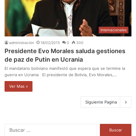
Internacionales
administración
18/02/2015
0
300
Presidente Evo Morales saluda gestiones
de paz de Putin en Ucrania
El mandatario boliviano manifestó que espera que se termine la
guerra en Ucrania El presidente de Bolivia, Evo Morales,…
Ver Mas »
Siguiente Pagina
B
u