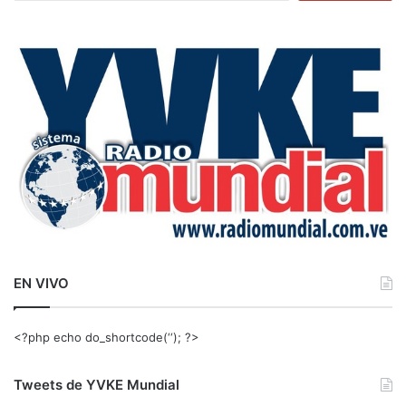
s
c
a
r
:
EN VIVO
<?php echo do_shortcode(‘‘); ?>
Tweets de YVKE Mundial