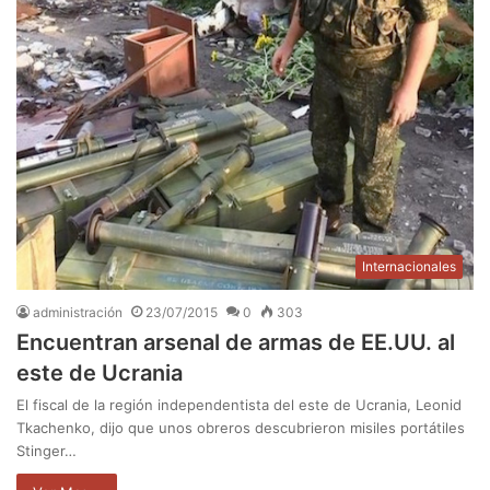
Internacionales
administración
23/07/2015
0
303
Encuentran arsenal de armas de EE.UU. al
este de Ucrania
El fiscal de la región independentista del este de Ucrania, Leonid
Tkachenko, dijo que unos obreros descubrieron misiles portátiles
Stinger…