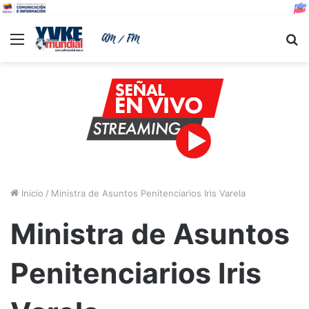
Menu
B
Inicio
/
Ministra de Asuntos Penitenciarios Iris Varela
Ministra de Asuntos
Penitenciarios Iris