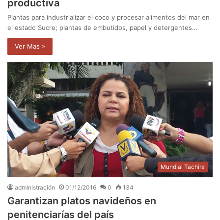
productiva
Plantas para industrializar el coco y procesar alimentos del mar en
el estado Sucre; plantas de embutidos, papel y detergentes…
Ver Mas »
Mundial Tachira
administración
01/12/2016
0
134
Garantizan platos navideños en
penitenciarías del país