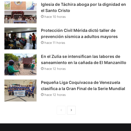
Iglesia de Táchira aboga por la dignidad en
el Santo Cristo
hace 10 horas
Protección Civil Mérida dictó taller de
prevención sísmica a adultos mayores
hace 11 horas
En el Zulia se intensifican las labores de
saneamiento en la cañada de El Manzanillo
hace 12 horas
Pequeña Liga Coquivacoa de Venezuela
clasifica a la Gran Final de la Serie Mundial
hace 12 horas
P
S
á
i
g
g