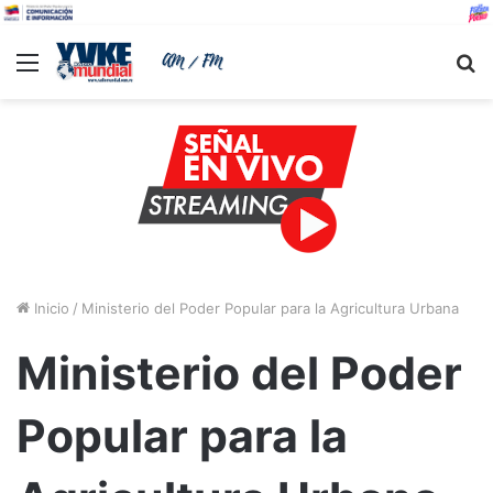
Menu
B
Inicio
/
Ministerio del Poder Popular para la Agricultura Urbana
Ministerio del Poder
Popular para la