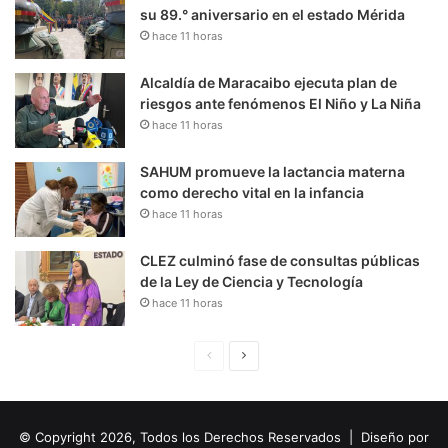
su 89.° aniversario en el estado Mérida
hace 11 horas
Alcaldía de Maracaibo ejecuta plan de
riesgos ante fenómenos El Niño y La Niña
hace 11 horas
SAHUM promueve la lactancia materna
como derecho vital en la infancia
hace 11 horas
CLEZ culminó fase de consultas públicas
de la Ley de Ciencia y Tecnología
hace 11 horas
P
S
á
i
g
g
© Copyright 2026, Todos los Derechos Reservados | Diseño por
i
u